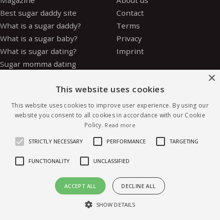
Best sugar daddy site
Contact
What is a sugar daddy?
Terms
What is a sugar baby?
Privacy
What is sugar dating?
Imprint
Sugar momma dating
×
Is sugar dating safe?
This website uses cookies
How to be a sugar baby
Sugar baby allowance
This website uses cookies to improve user experience. By using our
Glossary
website you consent to all cookies in accordance with our Cookie
Policy.
Read more
Sugar daddy vs OnlyFans
Safety
STRICTLY NECESSARY
PERFORMANCE
TARGETING
FUNCTIONALITY
UNCLASSIFIED
ACCEPT ALL
DECLINE ALL
© 2026 sugar4.me · 18+ only
Online-first sugar dating, worldwide.
SHOW DETAILS